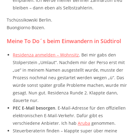
einplanen. Ich werde meiner Berliner Zahnärztin treu
bleiben – dann eben als Selbstzahlerin.
Tschüssikowski Berlin.
Buongiorno Bozen.
Meine To Do´s beim Einwandern in Südtirol
Residenza anmelden – Wohnsitz
. Bei mir gabs den
Stolperstein „Umlaut“. Nachdem mir der Perso erst mit
„ue“ in meinem Namen ausgestellt wurde, musste der
Prozess nochmal neu gestartet werden wegen „ü“. Das
würde sonst später große Probleme machen, wurde mir
gesagt. Nun gut. Residenza Runde 2. Klappte dann,
dauerte nur.
PEC E-Mail besorgen
. E-Mail-Adresse für den offiziellen
elektronischen E-Mail-Verkehr. Dafür gibt es
verschiedene Anbieter. Ich hab
Aruba
genommen.
Steuerberaterin finden – klappte super über meine