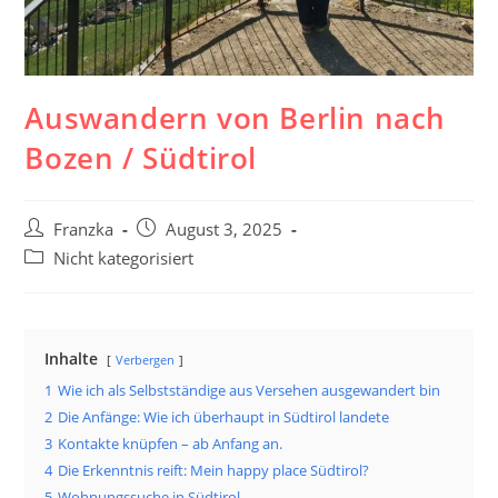
Auswandern von Berlin nach
Bozen / Südtirol
Beitrags-
Beitrag
Franzka
August 3, 2025
Autor:
veröffentlicht:
Beitrags-
Nicht kategorisiert
Kategorie:
Inhalte
Verbergen
1
Wie ich als Selbstständige aus Versehen ausgewandert bin
2
Die Anfänge: Wie ich überhaupt in Südtirol landete
3
Kontakte knüpfen – ab Anfang an.
4
Die Erkenntnis reift: Mein happy place Südtirol?
5
Wohnungssuche in Südtirol