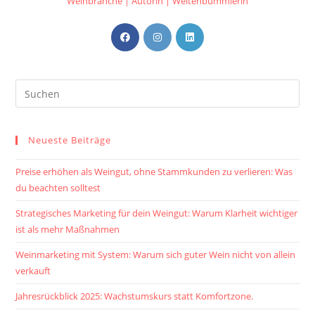
Weinbranche | Autorin | Weltenbummlerin
Opens
Opens
Opens
in
in
in
a
a
a
new
new
new
tab
tab
tab
Neueste Beiträge
Preise erhöhen als Weingut, ohne Stammkunden zu verlieren: Was
du beachten solltest
Strategisches Marketing für dein Weingut: Warum Klarheit wichtiger
ist als mehr Maßnahmen
Weinmarketing mit System: Warum sich guter Wein nicht von allein
verkauft
Jahresrückblick 2025: Wachstumskurs statt Komfortzone.