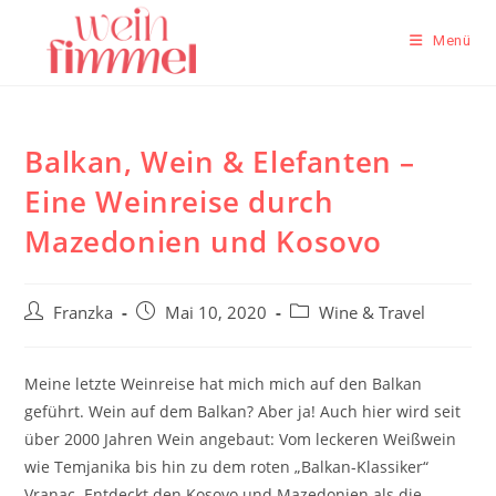
Zum
Inhalt
Menü
springen
Balkan, Wein & Elefanten –
Eine Weinreise durch
Mazedonien und Kosovo
Beitrags-
Beitrag
Beitrags-
Franzka
Mai 10, 2020
Wine & Travel
Autor:
veröffentlicht:
Kategorie:
Meine letzte Weinreise hat mich mich auf den Balkan
geführt. Wein auf dem Balkan? Aber ja! Auch hier wird seit
über 2000 Jahren Wein angebaut: Vom leckeren Weißwein
wie Temjanika bis hin zu dem roten „Balkan-Klassiker“
Vranac. Entdeckt den Kosovo und Mazedonien als die