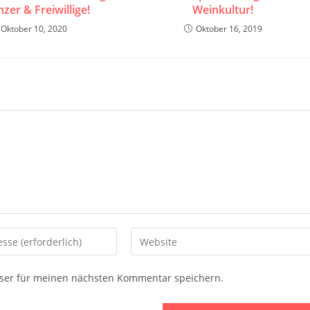
nzer & Freiwillige!
Weinkultur!
Oktober 10, 2020
Oktober 16, 2019
Gib
deine
Website-
ser für meinen nächsten Kommentar speichern.
URL
ein