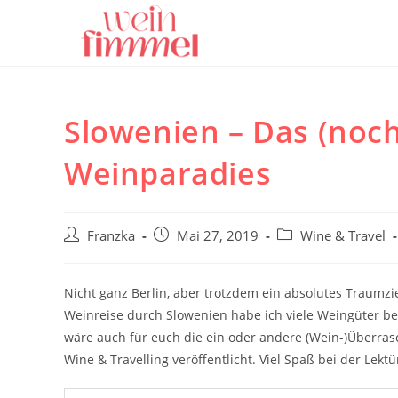
Zum
Inhalt
springen
Slowenien – Das (noc
Weinparadies
Beitrags-
Beitrag
Beitrags-
Franzka
Mai 27, 2019
Wine & Travel
Autor:
veröffentlicht:
Kategorie:
Nicht ganz Berlin, aber trotzdem ein absolutes Traumzi
Weinreise durch Slowenien habe ich viele Weingüter 
wäre auch für euch die ein oder andere (Wein-)Überrasc
Wine & Travelling veröffentlicht. Viel Spaß bei der Lekt