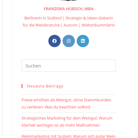
FRANZISKA HÜBSCH, MBA
Berlinerin in Südtirol | Strategin & Ideen-Geberin
für die Weinbranche | Autorin | Weltenbummlerin
Opens
Opens
Opens
in
in
in
a
a
a
new
new
new
tab
tab
tab
Neueste Beiträge
Preise erhöhen als Weingut, ohne Stammkunden
zu verlieren: Was du beachten solltest
Strategisches Marketing für dein Weingut: Warum
Klarheit wichtiger ist als mehr Maßnahmen
Weinmarketing mit System: Warum sich guter Wein