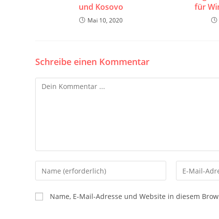
und Kosovo
für Wi
Mai 10, 2020
Schreibe einen Kommentar
Kommentieren
Gib
Gib
deinen
deine
Namen
E-
Name, E-Mail-Adresse und Website in diesem Brow
oder
Mail-
Benutzernamen
Adresse