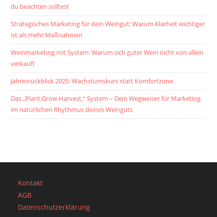
du beachten solltest
Strategisches Marketing für dein Weingut: Warum Klarheit wichtiger
ist als mehr Maßnahmen
Weinmarketing mit System: Warum sich guter Wein nicht von allein
verkauft
Jahresrückblick 2025: Wachstumskurs statt Komfortzone.
Das „Plant.Grow.Harvest.“ System – Dein Wegweiser für Marketing
im natürlichen Rhythmus deines Weinguts
Kontakt
AGB
Datenschutzerklärung