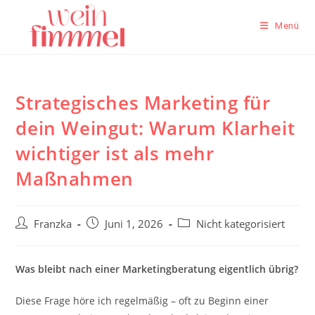
Zum
Inhalt
Menü
springen
Strategisches Marketing für
dein Weingut: Warum Klarheit
wichtiger ist als mehr
Maßnahmen
Beitrags-
Beitrag
Beitrags-
Franzka
Juni 1, 2026
Nicht kategorisiert
Autor:
veröffentlicht:
Kategorie:
Was bleibt nach einer Marketingberatung eigentlich übrig?
Diese Frage höre ich regelmäßig – oft zu Beginn einer