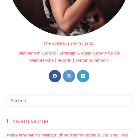
FRANZISKA HÜBSCH, MBA
Berlinerin in Südtirol | Strategin & Ideen-Geberin für die
Weinbranche | Autorin | Weltenbummlerin
Opens
Opens
Opens
in
in
in
a
a
a
new
new
new
tab
tab
tab
Neueste Beiträge
Preise erhöhen als Weingut, ohne Stammkunden zu verlieren: Was