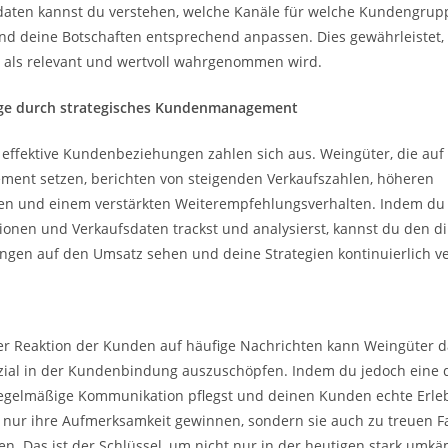
aten kannst du verstehen, welche Kanäle für welche Kundengru
nd deine Botschaften entsprechend anpassen. Dies gewährleistet,
als relevant und wertvoll wahrgenommen wird.
lge durch strategisches Kundenmanagement
n effektive Kundenbeziehungen zahlen sich aus. Weingüter, die auf
nt setzen, berichten von steigenden Verkaufszahlen, höheren
en und einem verstärkten Weiterempfehlungsverhalten. Indem du
onen und Verkaufsdaten trackst und analysierst, kannst du den di
gen auf den Umsatz sehen und deine Strategien kontinuierlich v
der Reaktion der Kunden auf häufige Nachrichten kann Weingüter d
enzial in der Kundenbindung auszuschöpfen. Indem du jedoch eine 
regelmäßige Kommunikation pflegst und deinen Kunden echte Erlebn
t nur ihre Aufmerksamkeit gewinnen, sondern sie auch zu treuen F
. Das ist der Schlüssel, um nicht nur in der heutigen stark umk