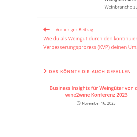
Weinbranche zu 
Weitere
Vorheriger Beitrag
Artikel
Wie du als Weingut durch den kontinuier
ansehen
Verbesserungsprozess (KVP) deinen Ums
DAS KÖNNTE DIR AUCH GEFALLEN
Business Insights für Weingüter von 
wine2wine Konferenz 2023
November 16, 2023