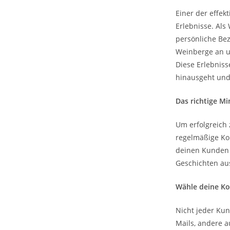
Einer der effek
Erlebnisse. Als
persönliche Be
Weinberge an u
Diese Erlebniss
hinausgeht und
Das richtige M
Um erfolgreich
regelmäßige Ko
deinen Kunden e
Geschichten aus
Wähle deine K
Nicht jeder Ku
Mails, andere a