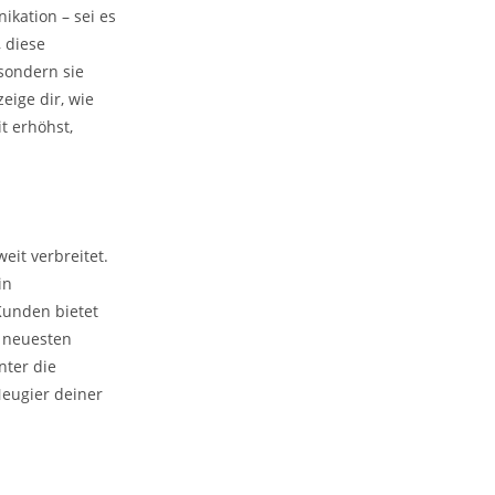
kation – sei es
, diese
sondern sie
ige dir, wie
t erhöhst,
eit verbreitet.
in
Kunden bietet
e neuesten
nter die
eugier deiner