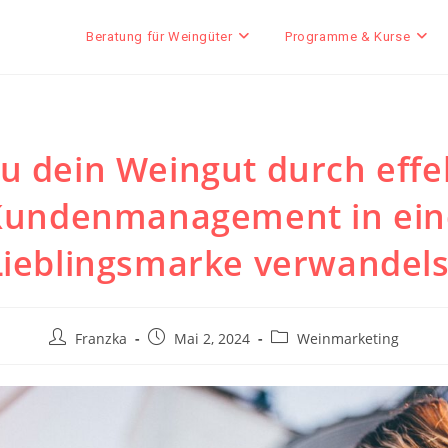
Beratung für Weingüter
Programme & Kurse
u dein Weingut durch effe
Kundenmanagement in ein
Lieblingsmarke verwandels
Beitrags-
Beitrag
Beitrags-
Franzka
Mai 2, 2024
Weinmarketing
Autor:
veröffentlicht:
Kategorie: