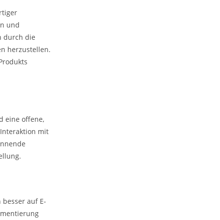
rtiger
en und
n durch die
n herzustellen.
 Produkts
 eine offene,
nteraktion mit
pannende
ellung.
 besser auf E-
egmentierung