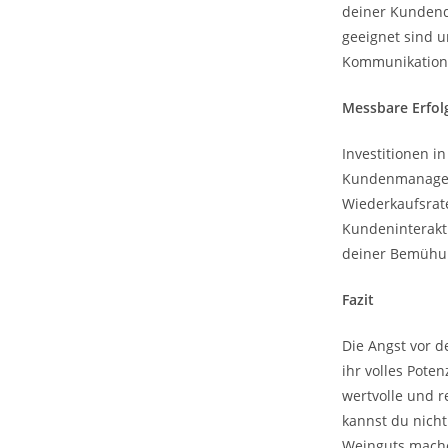
deiner Kundend
geeignet sind u
Kommunikation 
Messbare Erfo
Investitionen i
Kundenmanageme
Wiederkaufsrat
Kundeninterakti
deiner Bemühun
Fazit
Die Angst vor 
ihr volles Pot
wertvolle und 
kannst du nich
Weinguts machen