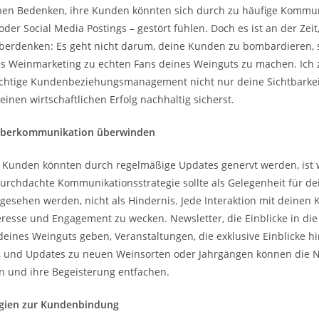
en Bedenken, ihre Kunden könnten sich durch zu häufige Kommuni
der Social Media Postings – gestört fühlen. Doch es ist an der Zeit
überdenken: Es geht nicht darum, deine Kunden zu bombardieren, 
s Weinmarketing zu echten Fans deines Weinguts zu machen. Ich ze
ichtige Kundenbeziehungsmanagement nicht nur deine Sichtbarkei
inen wirtschaftlichen Erfolg nachhaltig sicherst.
 Überkommunikation überwinden
, Kunden könnten durch regelmäßige Updates genervt werden, ist w
urchdachte Kommunikationsstrategie sollte als Gelegenheit für de
esehen werden, nicht als Hindernis. Jede Interaktion mit deinen 
eresse und Engagement zu wecken. Newsletter, die Einblicke in di
eines Weinguts geben, Veranstaltungen, die exklusive Einblicke hi
n, und Updates zu neuen Weinsorten oder Jahrgängen können die N
 und ihre Begeisterung entfachen.
egien zur Kundenbindung