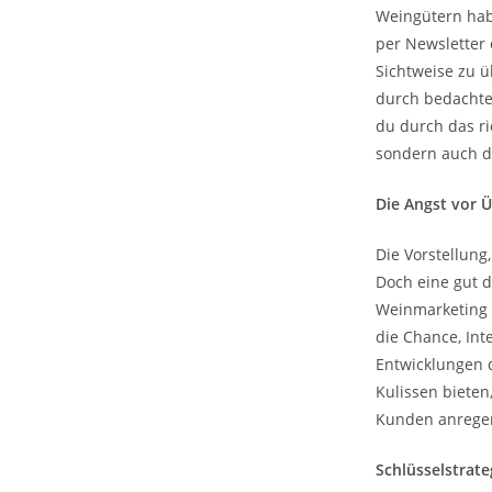
Weingütern hab
per Newsletter o
Sichtweise zu 
durch bedachte
du durch das r
sondern auch de
Die Angst vor
Die Vorstellung
Doch eine gut d
Weinmarketing g
die Chance, Int
Entwicklungen d
Kulissen biete
Kunden anregen
Schlüsselstrat