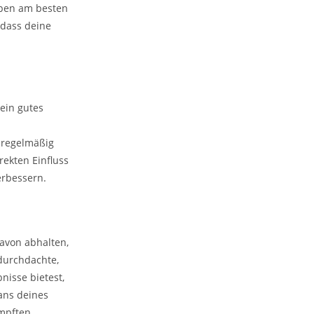
ppen am besten
 dass deine
 ein gutes
 regelmäßig
rekten Einfluss
erbessern.
avon abhalten,
durchdachte,
isse bietest,
ans deines
ämpften