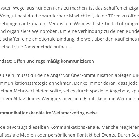
tivsten Wege, aus Kunden Fans zu machen, ist das Schaffen einziga
 Weingut hast du die wunderbare Möglichkeit, deine Türen zu öffn
ziehungen aufzubauen. Veranstalte Weinlesefeste, biete Führunge
nd organisiere Weinproben, um eine Verbindung zu deinen Kunde
e schaffen eine emotionale Bindung, die weit über den Kauf eines
 eine treue Fangemeinde aufbaut.
indset: Offen und regelmäßig kommunizieren
 zu sein, musst du deine Angst vor Überkommunikation ablegen und
mmunikationsstrategie annehmen. Denke immer daran, dass jede I
inen Mehrwert bieten sollte, sei es durch spezielle Angebote, s
 dem Alltag deines Weinguts oder tiefe Einblicke in die Weinherst
ommunikationskanäle im Weinmarketing weise
nde bevorzugt dieselben Kommunikationskanäle. Manche reagieren
uf soziale Medien oder persönlichen Kontakt bei Events. Durch S