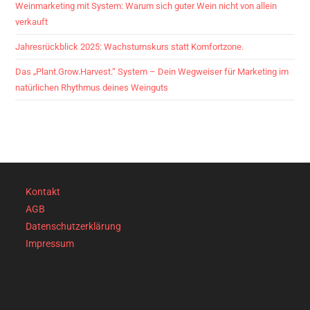
Weinmarketing mit System: Warum sich guter Wein nicht von allein
verkauft
Jahresrückblick 2025: Wachstumskurs statt Komfortzone.
Das „Plant.Grow.Harvest.“ System – Dein Wegweiser für Marketing im
natürlichen Rhythmus deines Weinguts
Kontakt
AGB
Datenschutzerklärung
Impressum