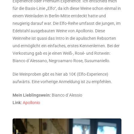
Experience oder Premium Experience. Ich entschied mich
für die Basis-Linie „Elfo“, da ich diese Weine schon einmal in
einem Weinladen in Berlin-Mitte entdeckt hatte und
neugierig darauf war. Die Elfo-Reihe umfasst die jungen, im
Edelstahl ausgebauten Weine von Apollonio. Diese
Weinreihe ist quasi das Intro in die apulischen Rebsorten
und ermöglicht ein einfaches, erstes Kennenlernen. Bei der
Verkostung gab es je einen Weiß-, Rosé- und Rotwein:
Bianco d´Alessano, Negroamaro Rose, Susumaniello.
Die Weinproben gibt es hier ab 10€ (Elfo-Experience)
aufwärts. Eine vorherige Anmeldung ist zu empfehlen.
Mein Lieblingswein:
Bianco d´Alessio
Link:
Apollonio