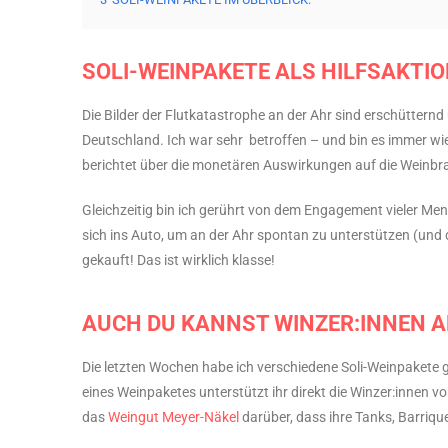
SOLI-WEINPAKETE ALS HILFSAKTI
Die Bilder der Flutkatastrophe an der Ahr sind erschütternd
Deutschland. Ich war sehr betroffen – und bin es immer wie
berichtet über die monetären Auswirkungen auf die Weinbr
Gleichzeitig bin ich gerührt von dem Engagement vieler M
sich ins Auto, um an der Ahr spontan zu unterstützen (und d
gekauft! Das ist wirklich klasse!
AUCH DU KANNST WINZER:INNEN A
Die letzten Wochen habe ich verschiedene Soli-Weinpakete 
eines Weinpaketes unterstützt ihr direkt die Winzer:innen vor
das
Weingut Meyer-Näkel
darüber, dass ihre Tanks, Barriq