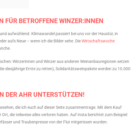
ON FÜR BETROFFENE WINZER:INNEN
 und aufwühlend. Klimawandel passiert bei uns vor der Haustür, in
der aufs Neue – wenn ich die Bilder sehe. Die
Wirtschaftswoche
anche.
enschen: Winzerinnen und Winzer aus anderen Weinanbauregionen setzen
ie diesjährige Ernte zu retten), Solidaritätsweinpakete werden zu 10.000
N DER AHR UNTERSTÜTZEN!
gesehen, die ich euch auf dieser Seite zusammentrage. Mit dem Kauf
 Ort, die teilweise alles verloren haben. Auf Insta berichtet zum Beispiel
uefässer und Traubenpresse von der Flut mitgerissen wurden.