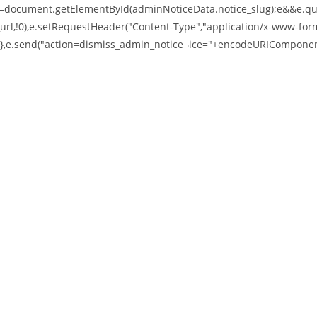
ocument.getElementById(adminNoticeData.notice_slug);e&&e.querySe
rl,!0),e.setRequestHeader("Content-Type","application/x-www-for
)},e.send("action=dismiss_admin_notice¬ice="+encodeURICompone