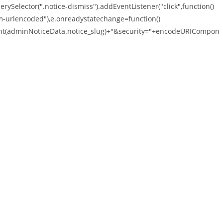
lector(".notice-dismiss").addEventListener("click",function()
m-urlencoded"),e.onreadystatechange=function()
nt(adminNoticeData.notice_slug)+"&security="+encodeURICompon