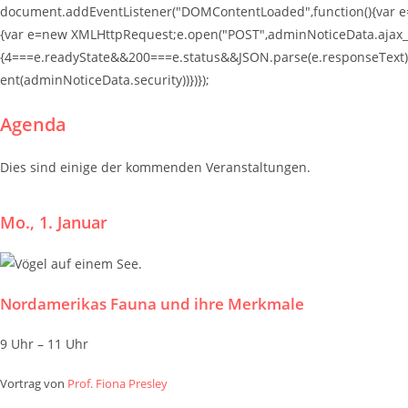
document.addEventListener("DOMContentLoaded",function(){var e=d
{var e=new XMLHttpRequest;e.open("POST",adminNoticeData.ajax_u
{4===e.readyState&&200===e.status&&JSON.parse(e.responseText
ent(adminNoticeData.security))})});
Agenda
Dies sind einige der kommenden Veranstaltungen.
Mo., 1. Januar
Nordamerikas Fauna und ihre Merkmale
9 Uhr – 11 Uhr
Vortrag von
Prof. Fiona Presley